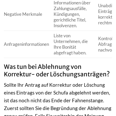
Informationen über
Unabding
Zahlungsausfälle,
Einträge
Negative Merkmale
Kündigungen,
korrekt 
gerichtliche Titel,
rechtmäßi
Insolvenzen.
Liste von
Kontrolle,
Unternehmen, die
Anfrageninformationen
Abfrage
Ihre Bonität
nachvollz
abgefragt haben.
Was tun bei Ablehnung von
Korrektur- oder Löschungsanträgen?
Sollte Ihr Antrag auf Korrektur oder Löschung
eines Eintrags von der Schufa abgelehnt werden,
ist das noch nicht das Ende der Fahnenstange.
Zuerst sollten Sie die Begründung der Ablehnung
genau prüfen. Falls Sie weiterhin der Meinung