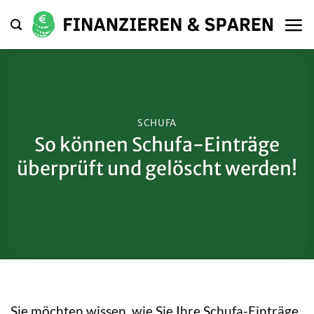
Zum
Inhalt
springen
SCHUFA
So können Schufa-Einträge
überprüft und gelöscht werden!
Sie möchten wissen, wie Sie Ihre Schufa-Einträge