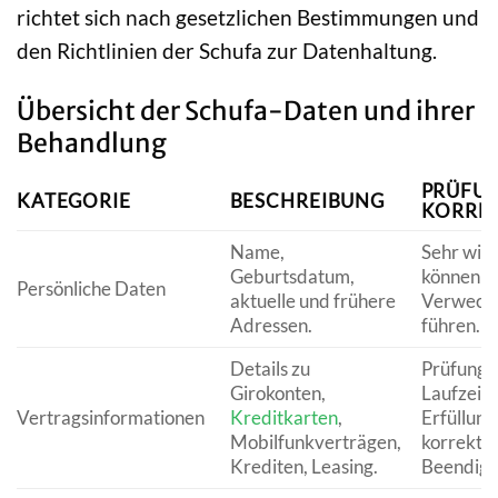
richtet sich nach gesetzlichen Bestimmungen und
den Richtlinien der Schufa zur Datenhaltung.
Übersicht der Schufa-Daten und ihrer
Behandlung
PRÜFUN
KATEGORIE
BESCHREIBUNG
KORRE
Name,
Sehr wich
Geburtsdatum,
können z
Persönliche Daten
aktuelle und frühere
Verwech
Adressen.
führen.
Details zu
Prüfung 
Girokonten,
Laufzeite
Vertragsinformationen
Kreditkarten
,
Erfüllung
Mobilfunkverträgen,
korrekte
Krediten, Leasing.
Beendigu