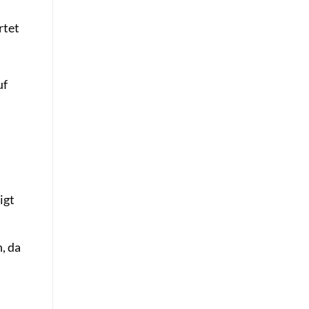
rtet
uf
d
igt
, da