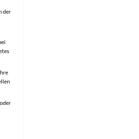
n der
bei
etes
ihre
llen
 oder