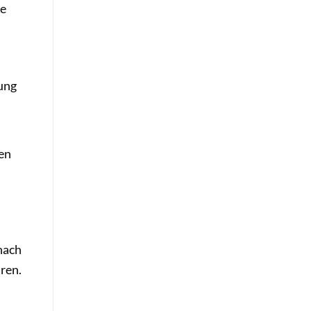
ie
tung
en
nach
ren.