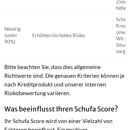
Zinsen
höher 
Schwie
Kredit
Niedrig
unwahr
(unter
Erhöhtes bis hohes Risiko
Wir pr
90%)
Situat
sorgfäl
Bitte beachten Sie, dass dies allgemeine
Richtwerte sind. Die genauen Kriterien können je
nach Kreditprodukt und unserer internen
Risikobewertung variieren.
Was beeinflusst Ihren Schufa Score?
Ihr Schufa Score wird von einer Vielzahl von
Faktoren beeinflusst. Ein positives