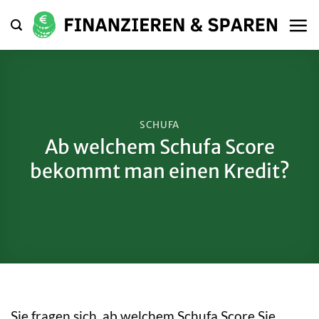
Zum
Inhalt
springen
SCHUFA
Ab welchem Schufa Score
bekommt man einen Kredit?
Sie fragen sich, ab welchem Schufa Score Sie