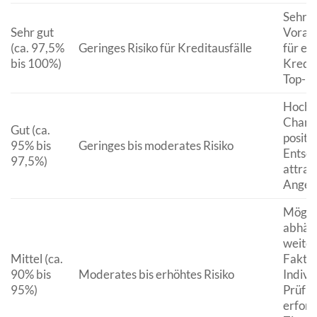
Sehr h
Sehr gut
Vorau
(ca. 97,5%
Geringes Risiko für Kreditausfälle
für ei
bis 100%)
Kredit
Top-Ko
Hoch –
Chance
Gut (ca.
positi
95% bis
Geringes bis moderates Risiko
Entsc
97,5%)
attrak
Angeb
Möglic
abhän
weite
Mittel (ca.
Faktor
90% bis
Moderates bis erhöhtes Risiko
Indivi
95%)
Prüfu
erford