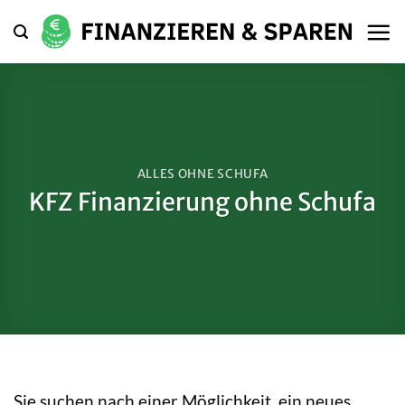
Zum
Inhalt
springen
ALLES OHNE SCHUFA
KFZ Finanzierung ohne Schufa
Sie suchen nach einer Möglichkeit, ein neues