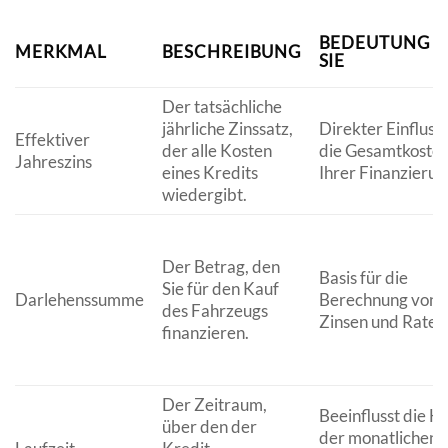
BEDEUTUNG F
MERKMAL
BESCHREIBUNG
SIE
Der tatsächliche
jährliche Zinssatz,
Direkter Einfluss 
Effektiver
der alle Kosten
die Gesamtkoste
Jahreszins
eines Kredits
Ihrer Finanzierun
wiedergibt.
Der Betrag, den
Basis für die
Sie für den Kauf
Darlehenssumme
Berechnung von
des Fahrzeugs
Zinsen und Raten
finanzieren.
Der Zeitraum,
Beeinflusst die H
über den der
der monatlichen 