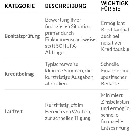
WICHTIGKE
KATEGORIE
BESCHREIBUNG
FÜR SIE
Bewertung Ihrer
Ermöglicht
finanziellen Situation,
Kreditaufnah
primär durch
Bonitätsprüfung
auch bei
Einkommensnachweise
negativer
statt SCHUFA-
Kreditauskunft
Abfrage.
Typischerweise
Schnelle
kleinere Summen, die
Finanzierung
Kreditbetrag
kurzfristige Ausgaben
spezifischer
abdecken.
Bedarfe.
Minimiert
Zinsbelastung
Kurzfristig, oft im
und ermöglich
Laufzeit
Bereich von Wochen,
schnelle
zur schnellen Tilgung.
finanzielle
Entspannung.