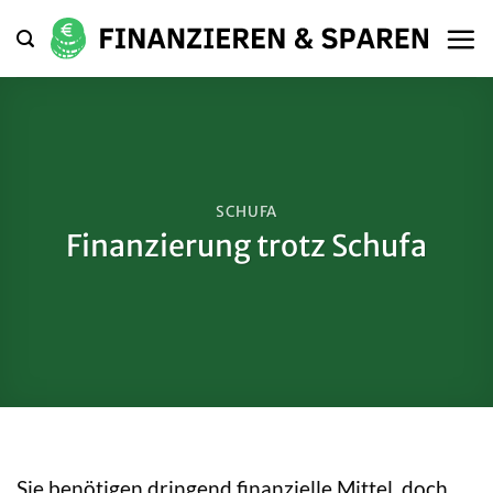
Zum
Inhalt
springen
SCHUFA
Finanzierung trotz Schufa
Sie benötigen dringend finanzielle Mittel, doch