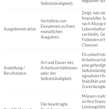
negativer Schu
Selbstständigkeit).
Zeigt, wie viel
finanzieller Sp
Verhältnis von
nach Abzug de
Einnahmen zu fixen
Ausgabenstruktur
Lebenshaltung
monatlichen
verbleibt. Geri
Ausgaben.
Fixkosten erhö
Chancen.
Ein unbefristet
Arbeitsverhält
Art und Dauer des
eine gefestigte
Anstellung /
Arbeitsverhältnisses
Selbstständigke
Berufsstatus
oder der
signalisiert fina
Selbstständigkeit.
Stabilität und
Zuverlässigkeit
Müssen realist
an Ihre finanzie
Die beantragte
Leistungsfähigk