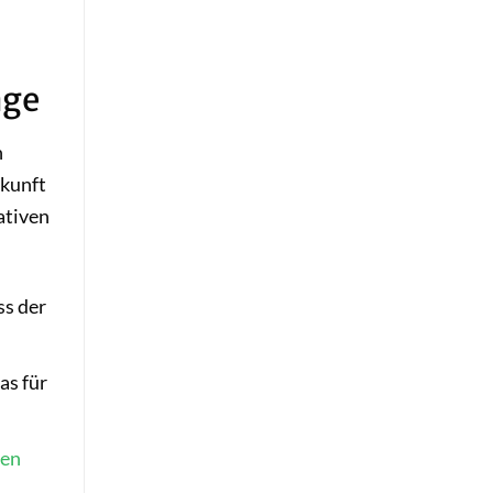
age
n
skunft
ativen
ss der
as für
gen