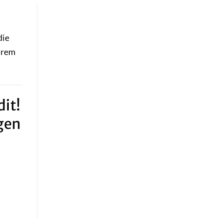
die
hrem
it!
gen