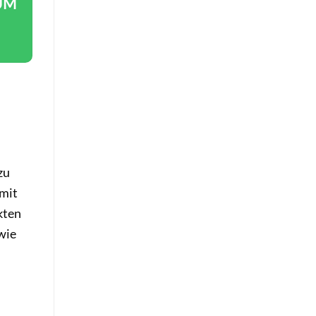
UM
zu
 mit
kten
wie