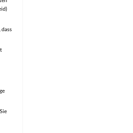
zten
id)
, dass
t
ge
Sie