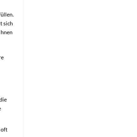
füllen.
t sich
 Ihnen
re
die
e
 oft