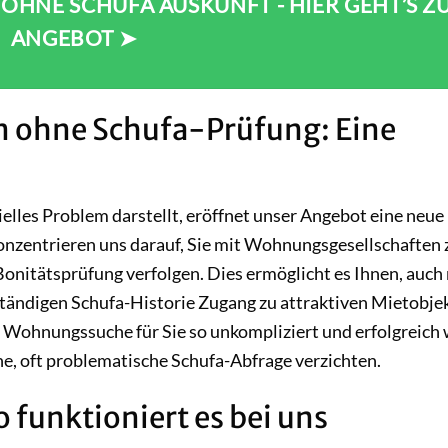
HNE SCHUFA AUSKUNFT - HIER GEHT’S Z
ANGEBOT ➤
 ohne Schufa-Prüfung: Eine
elles Problem darstellt, eröffnet unser Angebot eine neue
nzentrieren uns darauf, Sie mit Wohnungsgesellschaften 
Bonitätsprüfung verfolgen. Dies ermöglicht es Ihnen, auch
ständigen Schufa-Historie Zugang zu attraktiven Mietobje
der Wohnungssuche für Sie so unkompliziert und erfolgreich 
che, oft problematische Schufa-Abfrage verzichten.
funktioniert es bei uns