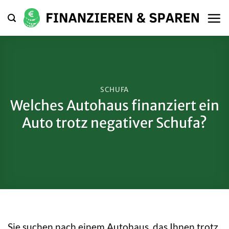
Zum
Inhalt
springen
SCHUFA
Welches Autohaus finanziert ein
Auto trotz negativer Schufa?
Sie suchen nach einem Autohaus, das Ihnen trotz