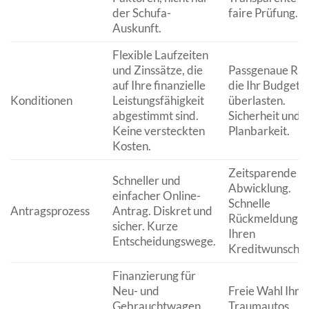
der Schufa-
faire Prüfung.
Auskunft.
Flexible Laufzeiten
und Zinssätze, die
Passgenaue Rat
auf Ihre finanzielle
die Ihr Budget n
Konditionen
Leistungsfähigkeit
überlasten.
abgestimmt sind.
Sicherheit und
Keine versteckten
Planbarkeit.
Kosten.
Zeitsparende
Schneller und
Abwicklung.
einfacher Online-
Schnelle
Antragsprozess
Antrag. Diskret und
Rückmeldung ü
sicher. Kurze
Ihren
Entscheidungswege.
Kreditwunsch.
Finanzierung für
Neu- und
Freie Wahl Ihre
Gebrauchtwagen
Traumautos,