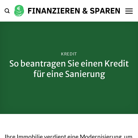
Zum
Inhalt
springen
KREDIT
So beantragen Sie einen Kredit
für eine Sanierung
Ihre Immobilie verdient eine Modernisierung, um