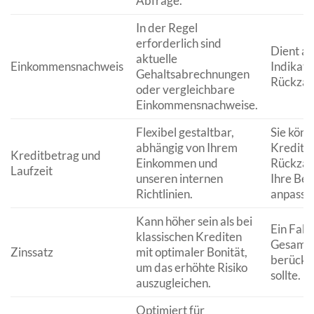
Abfrage.
In der Regel
erforderlich sind
Dient al
aktuelle
Einkommensnachweis
Indikato
Gehaltsabrechnungen
Rückzahl
oder vergleichbare
Einkommensnachweise.
Flexibel gestaltbar,
Sie könn
abhängig von Ihrem
Kreditr
Kreditbetrag und
Einkommen und
Rückzah
Laufzeit
unseren internen
Ihre Bed
Richtlinien.
anpasse
Kann höher sein als bei
Ein Fakto
klassischen Krediten
Gesamt
Zinssatz
mit optimaler Bonität,
berücks
um das erhöhte Risiko
sollte.
auszugleichen.
Optimiert für