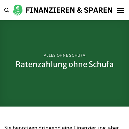
Zum
Inhalt
springen
ALLES OHNE SCHUFA
Ratenzahlung ohne Schufa
Sie benötigen dringend eine Finanzierung, aber