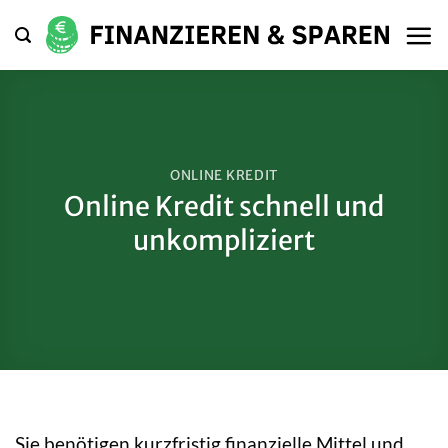
Zum
Inhalt
springen
ONLINE KREDIT
Online Kredit schnell und
unkompliziert
Sie benötigen kurzfristig finanzielle Mittel und