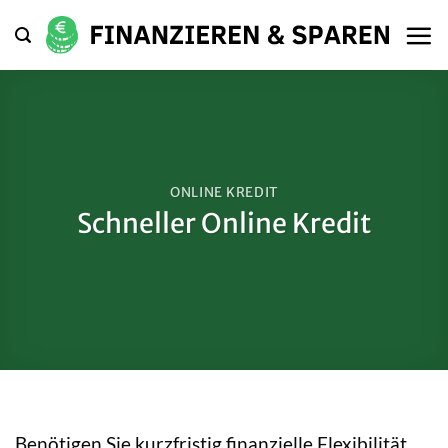
Zum
Inhalt
springen
ONLINE KREDIT
Schneller Online Kredit
Benötigen Sie kurzfristig finanzielle Flexibilität