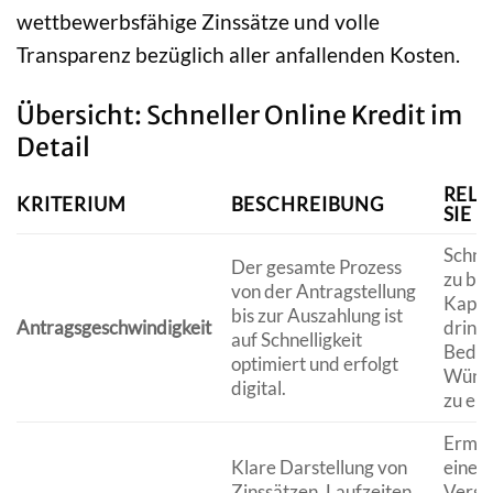
wettbewerbsfähige Zinssätze und volle
Transparenz bezüglich aller anfallenden Kosten.
Übersicht: Schneller Online Kredit im
Detail
RELE
KRITERIUM
BESCHREIBUNG
SIE
Schne
Der gesamte Prozess
zu be
von der Antragstellung
Kapita
bis zur Auszahlung ist
Antragsgeschwindigkeit
dring
auf Schnelligkeit
Bedür
optimiert und erfolgt
Wünsc
digital.
zu erf
Ermög
Klare Darstellung von
einen 
Zinssätzen, Laufzeiten
Vergle