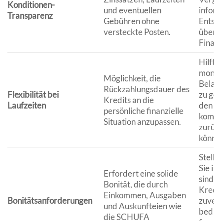
Konditionen-
und eventuellen
infor
Transparenz
Gebühren ohne
Entsc
versteckte Posten.
über I
Finan
Hilft, 
monat
Möglichkeit, die
Belas
Rückzahlungsdauer des
Flexibilität bei
zu ges
Kredits an die
Laufzeiten
den K
persönliche finanzielle
komfo
Situation anzupassen.
zurüc
könne
Stellt
Sie in
Erfordert eine solide
sind, 
Bonität, die durch
Kredi
Einkommen, Ausgaben
Bonitätsanforderungen
zuverl
und Auskunfteien wie
bedie
die SCHUFA