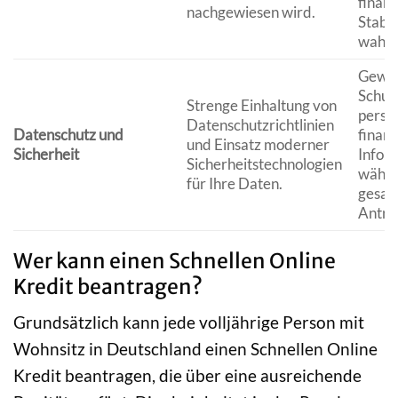
finanz
nachgewiesen wird.
Stabil
wahre
Gewäh
Schutz
Strenge Einhaltung von
persö
Datenschutzrichtlinien
Datenschutz und
finanz
und Einsatz moderner
Sicherheit
Infor
Sicherheitstechnologien
währe
für Ihre Daten.
gesam
Antra
Wer kann einen Schnellen Online
Kredit beantragen?
Grundsätzlich kann jede volljährige Person mit
Wohnsitz in Deutschland einen Schnellen Online
Kredit beantragen, die über eine ausreichende