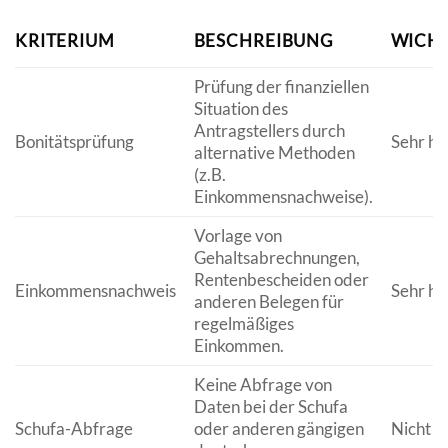
KRITERIUM
BESCHREIBUNG
WICHT
Prüfung der finanziellen
Situation des
Antragstellers durch
Bonitätsprüfung
Sehr ho
alternative Methoden
(z.B.
Einkommensnachweise).
Vorlage von
Gehaltsabrechnungen,
Rentenbescheiden oder
Einkommensnachweis
Sehr ho
anderen Belegen für
regelmäßiges
Einkommen.
Keine Abfrage von
Daten bei der Schufa
Schufa-Abfrage
oder anderen gängigen
Nicht r