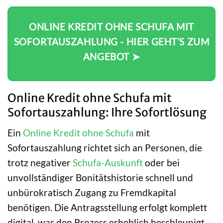
ONLINE KREDIT OHNE SCHUFA MIT
SOFORTAUSZAHLUNG - HIER GEHT’S ZUM
ANGEBOT ➤
Online Kredit ohne Schufa mit
Sofortauszahlung: Ihre Sofortlösung
Ein
Online Kredit ohne Schufa
mit
Sofortauszahlung richtet sich an Personen, die
trotz negativer
Schufa-Auskunft
oder bei
unvollständiger Bonitätshistorie schnell und
unbürokratisch Zugang zu Fremdkapital
benötigen. Die Antragsstellung erfolgt komplett
digital, was den Prozess erheblich beschleunigt.