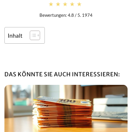
★★★★★
★★★★★
Bewertungen: 4.8 / 5. 1974
Inhalt
DAS KÖNNTE SIE AUCH INTERESSIEREN: