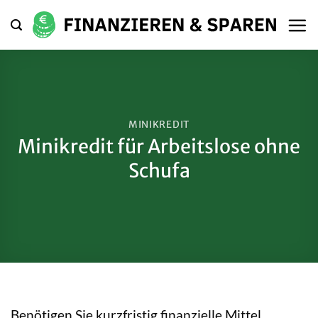
Zum
Inhalt
springen
MINIKREDIT
Minikredit für Arbeitslose ohne
Schufa
Benötigen Sie kurzfristig finanzielle Mittel,