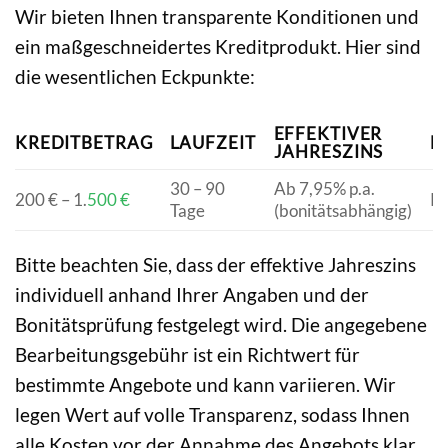
Wir bieten Ihnen transparente Konditionen und
ein maßgeschneidertes Kreditprodukt. Hier sind
die wesentlichen Eckpunkte:
EFFEKTIVER
KREDITBETRAG
LAUFZEIT
B
JAHRESZINS
30 – 90
Ab 7,95% p.a.
200 € – 1.
500 €
Ke
Tage
(bonitätsabhängig)
Bitte beachten Sie, dass der effektive Jahreszins
individuell anhand Ihrer Angaben und der
Bonitätsprüfung festgelegt wird. Die angegebene
Bearbeitungsgebühr ist ein Richtwert für
bestimmte Angebote und kann variieren. Wir
legen Wert auf volle Transparenz, sodass Ihnen
alle Kosten vor der Annahme des Angebots klar