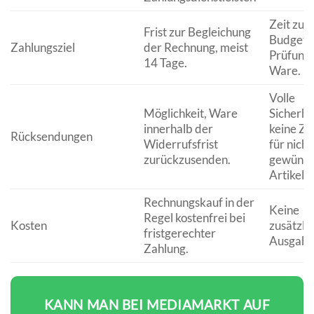
Zeit zur
Frist zur Begleichung
Budgetp
Zahlungsziel
der Rechnung, meist
Prüfung 
14 Tage.
Ware.
Volle
Möglichkeit, Ware
Sicherhei
innerhalb der
keine Za
Rücksendungen
Widerrufsfrist
für nicht
zurückzusenden.
gewünsc
Artikel.
Rechnungskauf in der
Keine
Regel kostenfrei bei
Kosten
zusätzli
fristgerechter
Ausgabe
Zahlung.
KANN MAN BEI MEDIAMARKT AUF