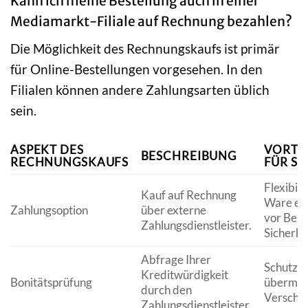
Kann ich meine Bestellung auch in einer
Mediamarkt-Filiale auf Rechnung bezahlen?
Die Möglichkeit des Rechnungskaufs ist primär
für Online-Bestellungen vorgesehen. In den
Filialen können andere Zahlungsarten üblich
sein.
ASPEKT DES
VORTE
BESCHREIBUNG
RECHNUNGSKAUFS
FÜR SI
Flexibilit
Kauf auf Rechnung
Ware er
Zahlungsoption
über externe
vor Beza
Zahlungsdienstleister.
Sicherhei
Abfrage Ihrer
Schutz v
Kreditwürdigkeit
Bonitätsprüfung
übermäß
durch den
Verschu
Zahlungsdienstleister.