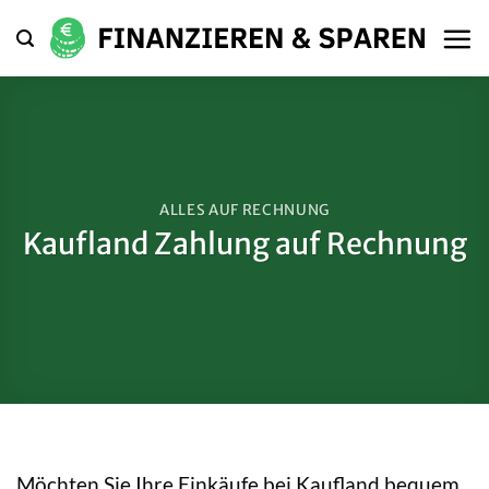
Zum
Inhalt
springen
ALLES AUF RECHNUNG
Kaufland Zahlung auf Rechnung
Möchten Sie Ihre Einkäufe bei Kaufland bequem