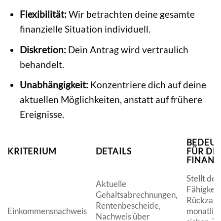
Flexibilität:
Wir betrachten deine gesamte
finanzielle Situation individuell.
Diskretion:
Dein Antrag wird vertraulich
behandelt.
Unabhängigkeit:
Konzentriere dich auf deine
aktuellen Möglichkeiten, anstatt auf frühere
Ereignisse.
BEDEU
KRITERIUM
DETAILS
FÜR DE
FINANZ
Stellt dei
Aktuelle
Fähigkeit
Gehaltsabrechnungen,
Rückzahl
Rentenbescheide,
Einkommensnachweis
monatlic
Nachweis über