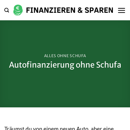
Zum
Inhalt
springen
ALLES OHNE SCHUFA
Autofinanzierung ohne Schufa
Träumst du von einem neuen Auto, aber eine