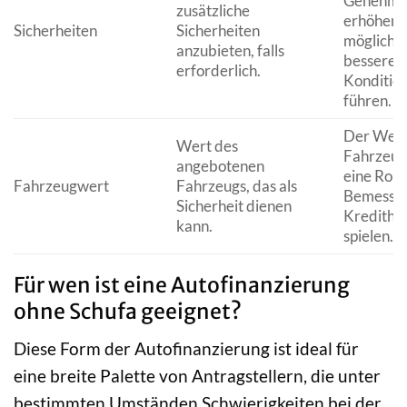
Genehmi
zusätzliche
erhöhen 
Sicherheiten
Sicherheiten
mögliche
anzubieten, falls
besseren
erforderlich.
Konditio
führen.
Der Wert
Wert des
Fahrzeug
angebotenen
eine Rolle
Fahrzeugwert
Fahrzeugs, das als
Bemessun
Sicherheit dienen
Kredithö
kann.
spielen.
Für wen ist eine Autofinanzierung
ohne Schufa geeignet?
Diese Form der Autofinanzierung ist ideal für
eine breite Palette von Antragstellern, die unter
bestimmten Umständen Schwierigkeiten bei der