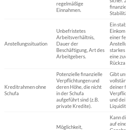
sicher. Ze
regelmäßige
finanziell
Einnahmen.
Stabilität
Ein stabil
Unbefristetes
Einkomme
Arbeitsverhältnis,
einer fes
Anstellungssituation
Dauer der
Anstellung
Beschäftigung, Art des
starkes In
Arbeitgebers.
eine zuve
Rückzahl
Potenzielle finanzielle
Gibt uns 
Verpflichtungen und
vollständ
Kreditrahmen ohne
deren Höhe, die nicht
deiner fi
Schufa
in der Schufa
Verpflic
aufgeführt sind (z.B.
und dein
private Kredite).
Liquidität
Kann die
auf eine
Möglichkeit,