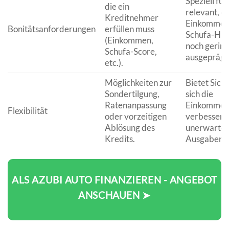
Speziell für
die ein
relevant, d
Kreditnehmer
Einkommen
Bonitätsanforderungen
erfüllen muss
Schufa-Hist
(Einkommen,
noch gerin
Schufa-Score,
ausgeprägt 
etc.).
Möglichkeiten zur
Bietet Siche
Sondertilgung,
sich die
Ratenanpassung
Einkommens
Flexibilität
oder vorzeitigen
verbessert
Ablösung des
unerwartet
Kredits.
Ausgaben a
ALS AZUBI AUTO FINANZIEREN - ANGEBOT
ANSCHAUEN ➤