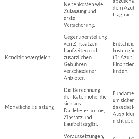
abzuschätze
Nebenkosten wie
dem Azubi-
Zulassung und
tragbar ist.
erste
Versicherung.
Gegenüberstellung
von Zinssätzen,
Entscheide
Laufzeiten und
kostengünst
Konditionsvergleich
zusätzlichen
für Azubis 
Gebühren
Finanzierun
verschiedener
finden.
Anbieter.
Die Berechnung
Fundamenta
der Ratenhöhe, die
um sicherzu
sich aus
Monatliche Belastung
dass die Ra
Darlehenssumme,
Ausbildung
Zinssatz und
nicht überf
Laufzeit ergibt.
Voraussetzungen,