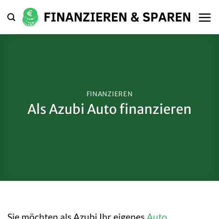
Zum
Inhalt
springen
FINANZIEREN
Als Azubi Auto finanzieren
Sie möchten als Azubi Ihr eigenes
Auto