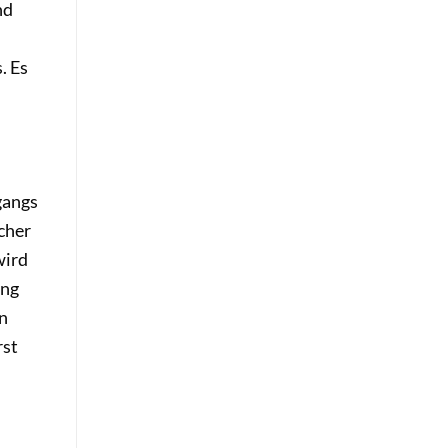
nd
. Es
gangs
cher
wird
ung
en
rst