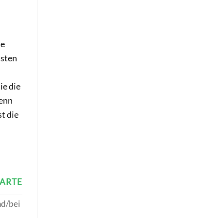
he
isten
ie die
wenn
t die
ARTE
nd/bei