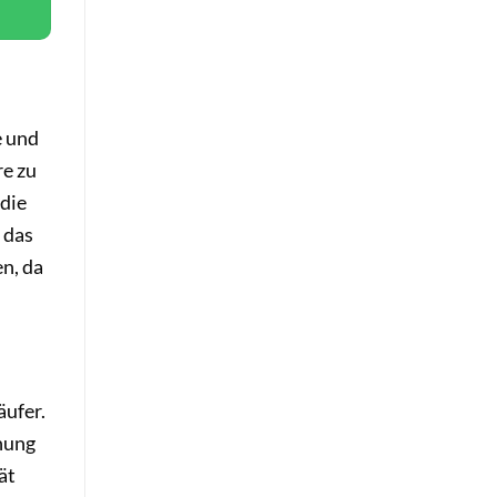
e und
re zu
 die
 das
n, da
äufer.
hnung
ät