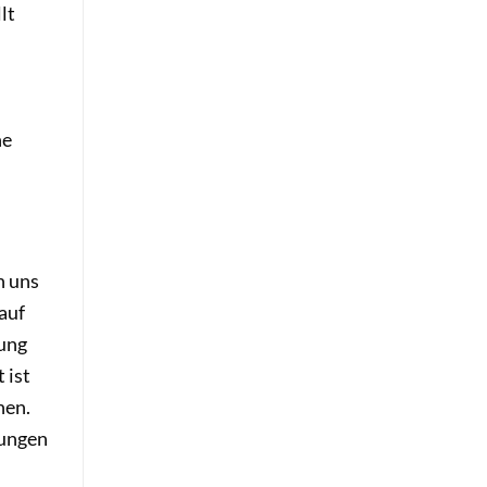
lt
ne
h uns
 auf
fung
 ist
nen.
tungen