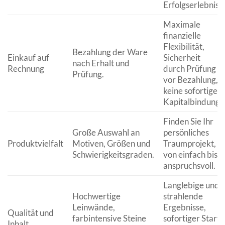
Erfolgserlebnis.
Maximale
finanzielle
Flexibilität,
Bezahlung der Ware
Einkauf auf
Sicherheit
nach Erhalt und
Rechnung
durch Prüfung
Prüfung.
vor Bezahlung,
keine sofortige
Kapitalbindung.
Finden Sie Ihr
Große Auswahl an
persönliches
Produktvielfalt
Motiven, Größen und
Traumprojekt,
Schwierigkeitsgraden.
von einfach bis
anspruchsvoll.
Langlebige und
Hochwertige
strahlende
Leinwände,
Ergebnisse,
Qualität und
farbintensive Steine
sofortiger Start
Inhalt