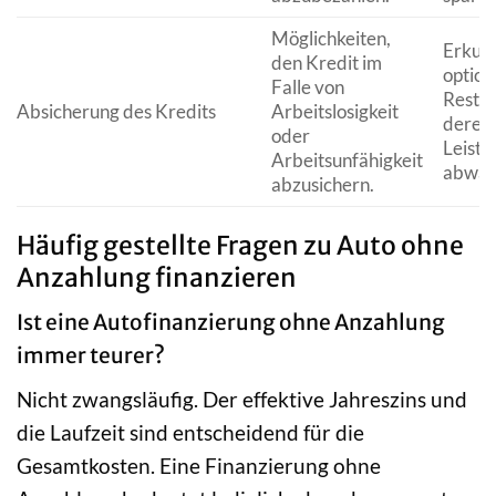
Möglichkeiten,
Erkund
den Kredit im
option
Falle von
Restsc
Absicherung des Kredits
Arbeitslosigkeit
deren
oder
Leistu
Arbeitsunfähigkeit
abwäge
abzusichern.
Häufig gestellte Fragen zu Auto ohne
Anzahlung finanzieren
Ist eine Autofinanzierung ohne Anzahlung
immer teurer?
Nicht zwangsläufig. Der effektive Jahreszins und
die Laufzeit sind entscheidend für die
Gesamtkosten. Eine Finanzierung ohne