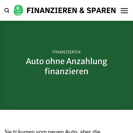
Zum
Inhalt
springen
FINANZIEREN
Auto ohne Anzahlung
finanzieren
Sie träumen vom neuen Auto, aber die