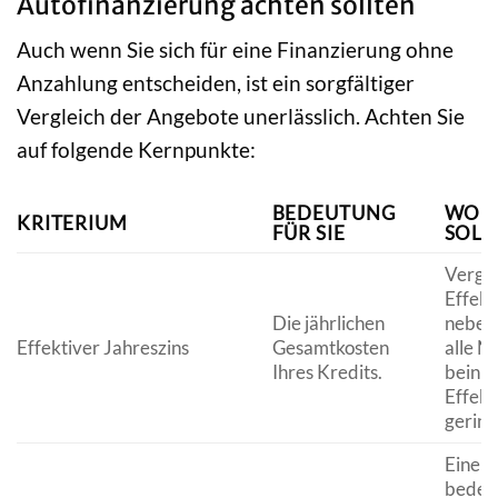
Autofinanzierung achten sollten
Auch wenn Sie sich für eine Finanzierung ohne
Anzahlung entscheiden, ist ein sorgfältiger
Vergleich der Angebote unerlässlich. Achten Sie
auf folgende Kernpunkte:
BEDEUTUNG
WORA
KRITERIUM
FÜR SIE
SOLL
Vergle
Effekt
Die jährlichen
neben 
Effektiver Jahreszins
Gesamtkosten
alle N
Ihres Kredits.
beinha
Effekt
gering
Eine l
bedeut