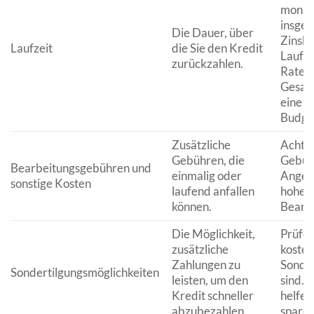
monatl
insges
Die Dauer, über
Zinsko
Laufzeit
die Sie den Kredit
Laufze
zurückzahlen.
Raten,
Gesamt
eine L
Budget
Zusätzliche
Achten
Gebühren, die
Gebühr
Bearbeitungsgebühren und
einmalig oder
Angebo
sonstige Kosten
laufend anfallen
hohe o
können.
Bearb
Die Möglichkeit,
Prüfen
zusätzliche
kosten
Zahlungen zu
Sonder
Sondertilgungsmöglichkeiten
leisten, um den
sind. 
Kredit schneller
helfen
abzubezahlen.
sparen