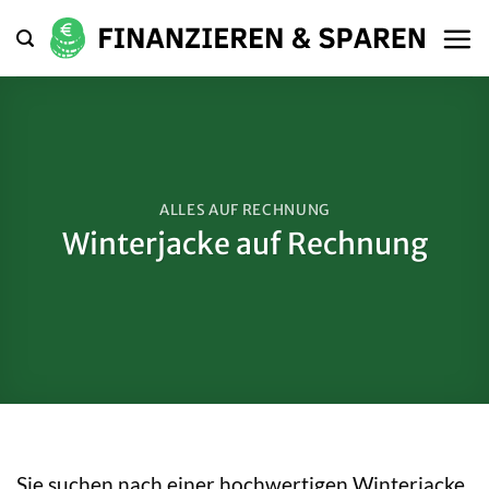
Zum
Inhalt
springen
ALLES AUF RECHNUNG
Winterjacke auf Rechnung
Sie suchen nach einer hochwertigen Winterjacke