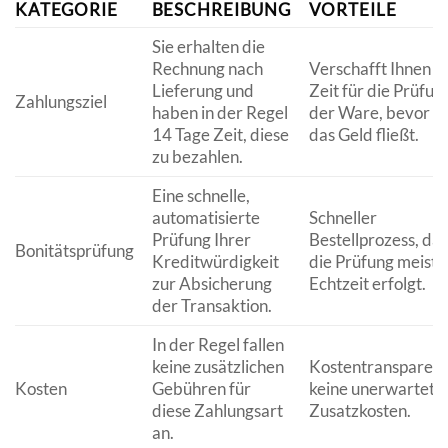
KATEGORIE
BESCHREIBUNG
VORTEILE
Sie erhalten die
Rechnung nach
Verschafft Ihnen
Lieferung und
Zeit für die Prüfun
Zahlungsziel
haben in der Regel
der Ware, bevor
14 Tage Zeit, diese
das Geld fließt.
zu bezahlen.
Eine schnelle,
automatisierte
Schneller
Prüfung Ihrer
Bestellprozess, da
Bonitätsprüfung
Kreditwürdigkeit
die Prüfung meist i
zur Absicherung
Echtzeit erfolgt.
der Transaktion.
In der Regel fallen
keine zusätzlichen
Kostentransparenz
Kosten
Gebühren für
keine unerwartete
diese Zahlungsart
Zusatzkosten.
an.