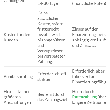
Zahlungsziel
14-30 Tage
(monatliche Raten)
Keine
zusätzlichen
Kosten, sofern
fristgerecht
Zinsen auf den
Kosten für den
bezahlt wird.
Finanzierungsbetrag
Kunden
Mahngebühren
abhängig von Laufzei
und
und Zinssatz.
Verzugszinsen
bei verspäteter
Zahlung.
Erforderlich, aber
Erforderlich, oft
Bonitätsprüfung
fokussiert auf
strikter
Finanzierungsfähigke
Flexibilität bei
Hoch, durch
Begrenzt durch
größeren
Ratenzahlung
über
das Zahlungsziel
Anschaffungen
längere Zeiträume