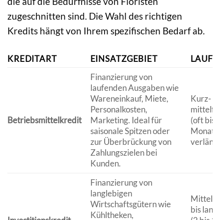
die auf die Bedürfnisse von Floristen
zugeschnitten sind. Die Wahl des richtigen
Kredits hängt von Ihrem spezifischen Bedarf ab.
KREDITART
EINSATZGEBIET
LAUFZ
Finanzierung von
laufenden Ausgaben wie
Wareneinkauf, Miete,
Kurz- bi
Personalkosten,
mittelfri
Betriebsmittelkredit
Marketing. Ideal für
(oft bis 
saisonale Spitzen oder
Monate
zur Überbrückung von
verläng
Zahlungszielen bei
Kunden.
Finanzierung von
langlebigen
Mittelfr
Wirtschaftsgütern wie
bis langf
Kühltheken,