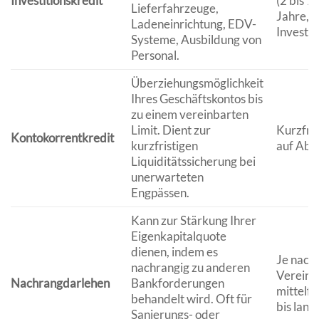
Investitionskredit
(2 bis 1
Lieferfahrzeuge,
Jahre, j
Ladeneinrichtung, EDV-
Investit
Systeme, Ausbildung von
Personal.
Überziehungsmöglichkeit
Ihres Geschäftskontos bis
zu einem vereinbarten
Limit. Dient zur
Kurzfris
Kontokorrentkredit
kurzfristigen
auf Abr
Liquiditätssicherung bei
unerwarteten
Engpässen.
Kann zur Stärkung Ihrer
Eigenkapitalquote
dienen, indem es
Je nach
nachrangig zu anderen
Vereinb
Nachrangdarlehen
Bankforderungen
mittelfri
behandelt wird. Oft für
bis langf
Sanierungs- oder