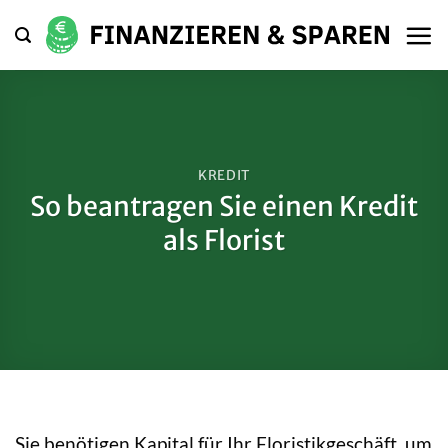
Zum
Inhalt
springen
KREDIT
So beantragen Sie einen Kredit
als Florist
Sie benötigen Kapital für Ihr Floristikgeschäft, um