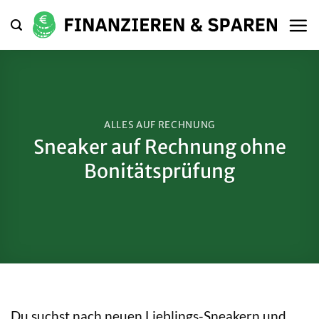
Zum
Inhalt
springen
ALLES AUF RECHNUNG
Sneaker auf Rechnung ohne
Bonitätsprüfung
Du suchst nach neuen Lieblings-Sneakern und