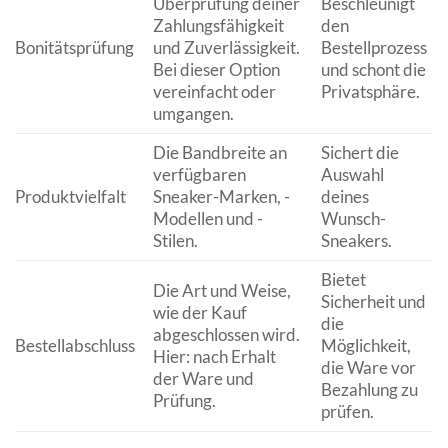
Überprüfung deiner
Beschleunigt
Zahlungsfähigkeit
den
Bonitätsprüfung
und Zuverlässigkeit.
Bestellprozess
Bei dieser Option
und schont die
vereinfacht oder
Privatsphäre.
umgangen.
Die Bandbreite an
Sichert die
verfügbaren
Auswahl
Produktvielfalt
Sneaker-Marken, -
deines
Modellen und -
Wunsch-
Stilen.
Sneakers.
Bietet
Die Art und Weise,
Sicherheit und
wie der Kauf
die
abgeschlossen wird.
Bestellabschluss
Möglichkeit,
Hier: nach Erhalt
die Ware vor
der Ware und
Bezahlung zu
Prüfung.
prüfen.