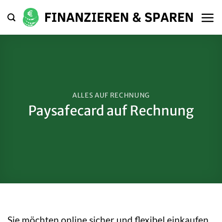
Zum
Inhalt
springen
ALLES AUF RECHNUNG
Paysafecard auf Rechnung
Sie möchten online sicher und flexibel einkaufen,