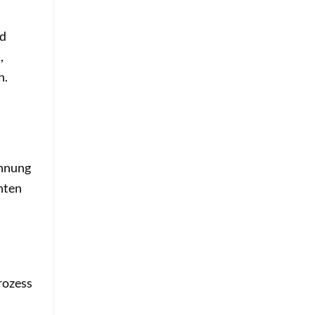
nd
,
n.
chnung
chten
rozess