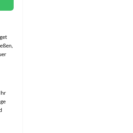
get
ießen,
uer
Ihr
nge
d