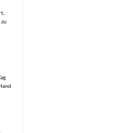
t,
 zu
Tag
 Hand
n