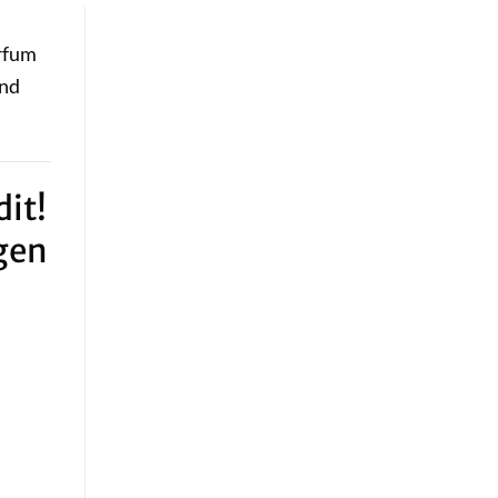
arfum
und
it!
gen