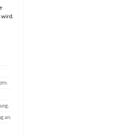
e
 wird.
gen.
fung.
ng an.