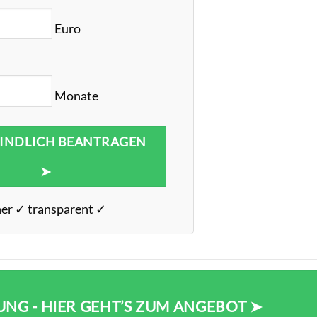
Euro
Monate
INDLICH BEANTRAGEN
➤
her ✓ transparent ✓
NG - HIER GEHT’S ZUM ANGEBOT ➤