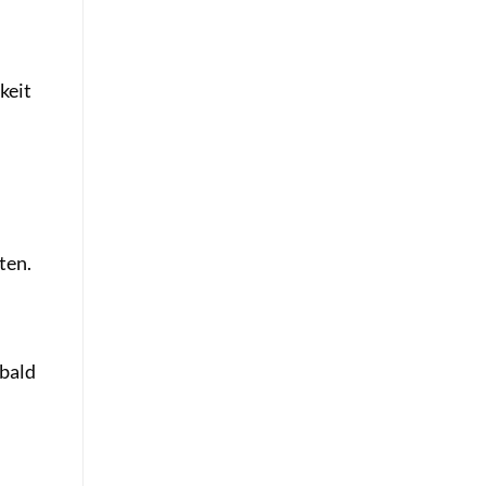
keit
ten.
obald