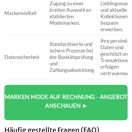
Zugang zu einer
Lieblingsmark
breiten Auswahl an
und aktuelle
Markenvielfalt
etablierten
Kollektionen
Modemarken.
bequem
erwerben.
Ihre persönlic
Standardisierte und
Daten sind
sichere Prozesse bei
geschützt und 
Datensicherheit
der Bonitätsprüfung
Transaktionen
und
erfolgen
Zahlungsabwicklung.
vertrauenswür
MARKEN MODE AUF RECHNUNG - ANGEBOT
ANSCHAUEN ➤
Häufig gestellte Fragen (FAQ)