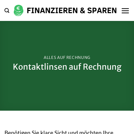
Zum
Inhalt
springen
ALLES AUF RECHNUNG
Kontaktlinsen auf Rechnung
Benötigen Sie klare Sicht und möchten Ihre