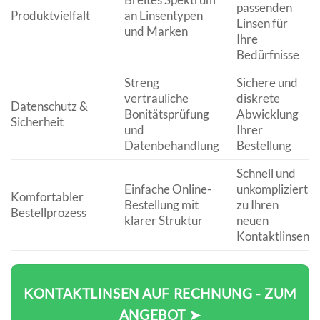
passenden
Produktvielfalt
an Linsentypen
Linsen für
und Marken
Ihre
Bedürfnisse
Streng
Sichere und
vertrauliche
diskrete
Datenschutz &
Bonitätsprüfung
Abwicklung
Sicherheit
und
Ihrer
Datenbehandlung
Bestellung
Schnell und
Einfache Online-
unkompliziert
Komfortabler
Bestellung mit
zu Ihren
Bestellprozess
klarer Struktur
neuen
Kontaktlinsen
KONTAKTLINSEN AUF RECHNUNG - ZUM
ANGEBOT ➤