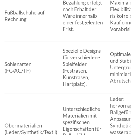
Bezahlung erfolgt
Maximale f
nach Erhalt der
Flexibilität,
Fußballschuhe auf
Ware innerhalb
risikofreier
Rechnung
einer festgelegten
Kauf ohne
Frist.
Vorabrisiko
Spezielle Designs
Optimale T
für verschiedene
und Stabilit
Sohlenarten
Spielfelder
Untergrund
(FG/AG/TF)
(Festrasen,
minimierte
Kunstrasen,
Abrutschris
Hartplatz).
Leder:
hervorrag
Unterschiedliche
Ballgefühl,
Materialien mit
Anpassungs
spezifischen
Obermaterialien
Synthetik: l
Eigenschaften für
(Leder/Synthetik/Textil)
wasserabw