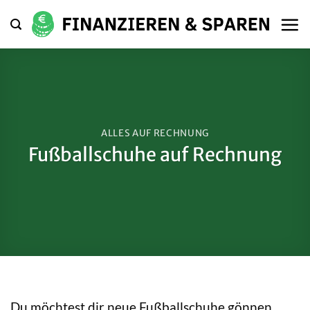
Zum
Inhalt
springen
ALLES AUF RECHNUNG
Fußballschuhe auf Rechnung
Du möchtest dir neue Fußballschuhe gönnen,