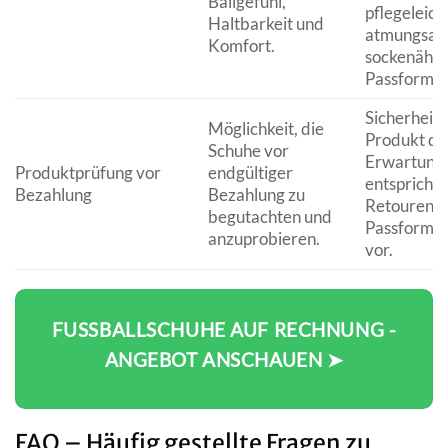
Ballgefühl,
pflegeleicht
Haltbarkeit und
atmungsakt
Komfort.
sockenähnl
Passform.
Sicherheit,
Möglichkeit, die
Produkt de
Schuhe vor
Erwartung
Produktprüfung vor
endgültiger
entspricht,
Bezahlung
Bezahlung zu
Retouren 
begutachten und
Passformp
anzuprobieren.
vor.
FUSSBALLSCHUHE AUF RECHNUNG - A
NGEBOT ANSCHAUEN ➤
FAQ – Häufig gestellte Fragen zu