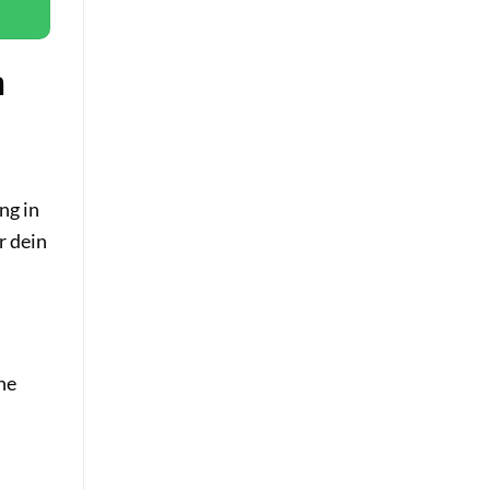
n
ng in
r dein
ne