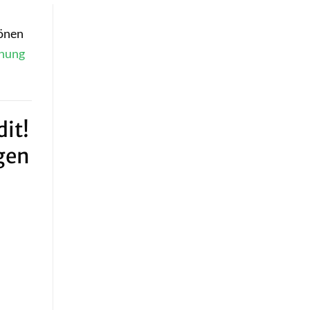
hönen
hnung
it!
gen