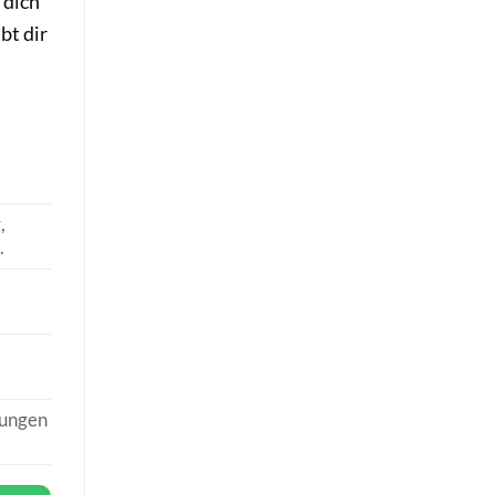
 dich
bt dir
,
.
hungen