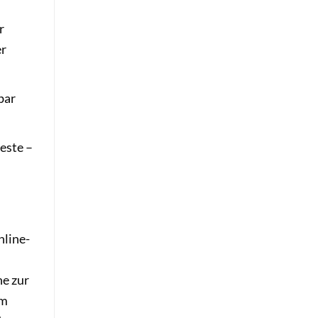
r
er
bar
este –
nline-
he zur
om