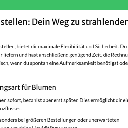
tellen: Dein Weg zu strahlende
ellen, bietet dir maximale Flexibilität und Sicherheit. Du
ir liefern und hast anschließend genügend Zeit, die Rechnu
tisch, wenn du spontan eine Aufmerksamkeit benötigst ode
ungsart für Blumen
n sofort, bezahlst aber erst später. Dies ermöglicht dir ei
nzflusses.
onders bei größeren Bestellungen oder unerwarteten
sung, um deine Liquidität zu wahren.