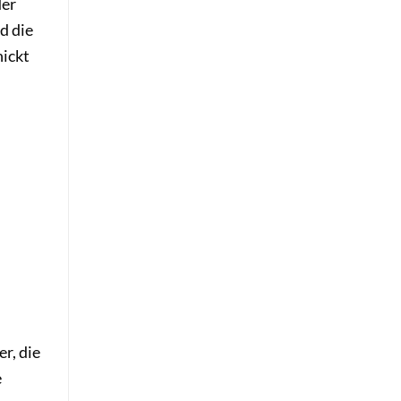
der
d die
hickt
r, die
e