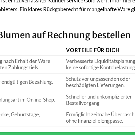
ist ein zuverlässiger Kundenservice Gold wert. Informiere
nbieters. Ein klares Rückgaberecht für mangelhafte Ware gi
: Blumen auf Rechnung bestellen
VORTEILE FÜR DICH
g nach Erhalt der Ware
Verbesserte Liquiditätsplanung
ten Zahlungsziels.
keine sofortige Kontobelastung
Schutz vor unpassenden oder
 endgültigen Bezahlung.
beschädigten Lieferungen.
Schneller und unkomplizierter
lungsart im Online-Shop.
Bestellvorgang.
enke, Geburtstage,
Ermöglicht zeitnahe Überrasc
ohne finanzielle Engpässe.