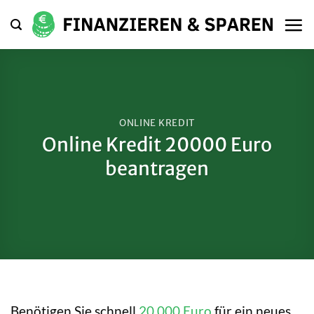
Zum
Inhalt
springen
ONLINE KREDIT
Online Kredit 20000 Euro
beantragen
Benötigen Sie schnell
20.000 Euro
für ein neues