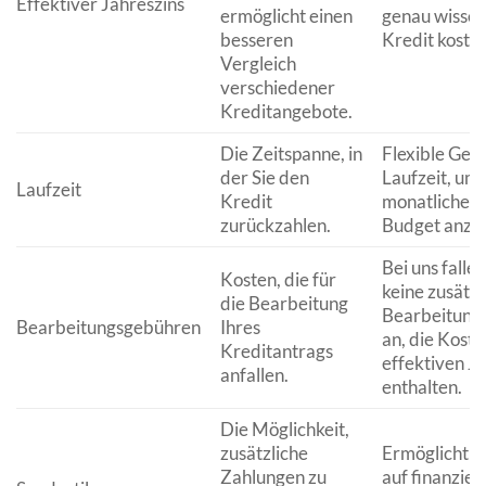
Effektiver Jahreszins
ermöglicht einen
genau wissen
besseren
Kredit kostet
Vergleich
verschiedener
Kreditangebote.
Die Zeitspanne, in
Flexible Gest
der Sie den
Laufzeit, um 
Laufzeit
Kredit
monatliche R
zurückzahlen.
Budget anzu
Bei uns falle
Kosten, die für
keine zusätzl
die Bearbeitung
Bearbeitung
Bearbeitungsgebühren
Ihres
an, die Koste
Kreditantrags
effektiven J
anfallen.
enthalten.
Die Möglichkeit,
zusätzliche
Ermöglicht Ih
Zahlungen zu
auf finanziel