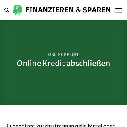
Zum
Inhalt
springen
ONLINE KREDIT
Online Kredit abschließen
Du benötigst kurzfristig finanzielle Mittel oder