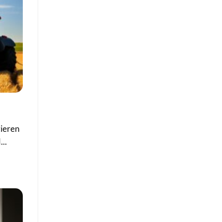
zieren
..