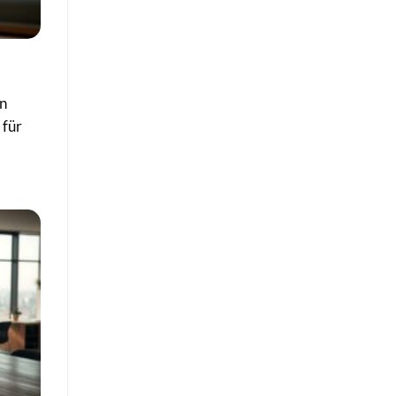
en
 für