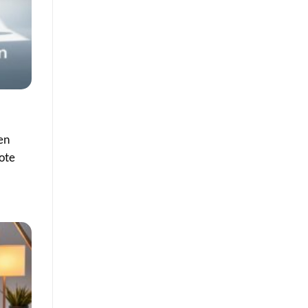
en
ote