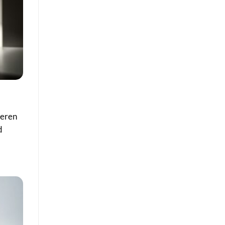
ieren
d