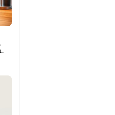
n
...