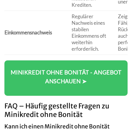
unerlä
Krediten.
Regulärer
Zeigt 
Nachweis eines
Fähigk
stabilen
Rückz
Einkommensnachweis
Einkommens oft
auch 
weiterhin
perfek
erforderlich.
Bonitä
MINIKREDIT OHNE BONITÄT - ANGEBOT
ANSCHAUEN ➤
FAQ – Häufig gestellte Fragen zu
Minikredit ohne Bonität
Kann ich einen Minikredit ohne Bonität