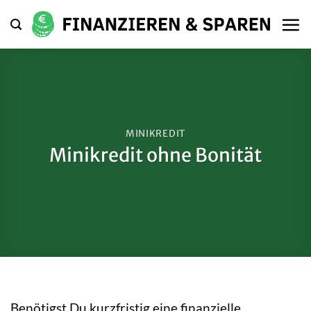
Zum
Inhalt
springen
MINIKREDIT
Minikredit ohne Bonität
Benötigst Du kurzfristig eine finanzielle