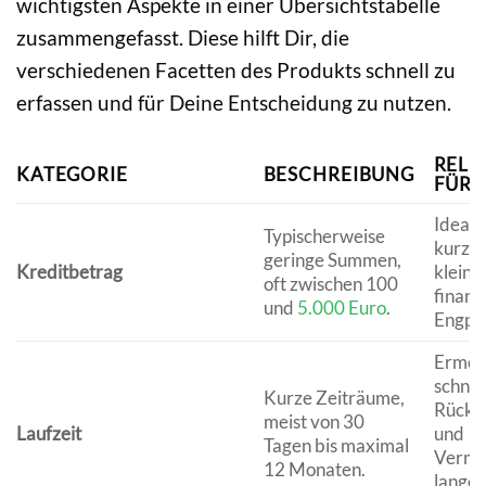
wichtigsten Aspekte in einer Übersichtstabelle
zusammengefasst. Diese hilft Dir, die
verschiedenen Facetten des Produkts schnell zu
erfassen und für Deine Entscheidung zu nutzen.
RELE
KATEGORIE
BESCHREIBUNG
FÜR 
Ideal f
Typischerweise
kurzfri
geringe Summen,
Kreditbetrag
kleine
oft zwischen 100
finanzi
und
5.000 Euro
.
Engpä
Ermögl
schnel
Kurze Zeiträume,
Rückz
meist von 30
Laufzeit
und
Tagen bis maximal
Verme
12 Monaten.
langer