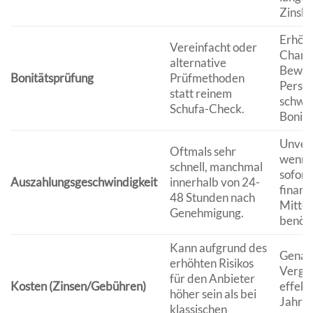
Zinsb
Erhöht
Vereinfacht oder
Chanc
alternative
Bewill
Bonitätsprüfung
Prüfmethoden
Person
statt reinem
schwie
Schufa-Check.
Bonitä
Unverz
Oftmals sehr
wenn 
schnell, manchmal
sofort
Auszahlungsgeschwindigkeit
innerhalb von 24-
finanzi
48 Stunden nach
Mittel
Genehmigung.
benöti
Kann aufgrund des
Genau
erhöhten Risikos
Vergle
für den Anbieter
Kosten (Zinsen/Gebühren)
effekt
höher sein als bei
Jahres
klassischen