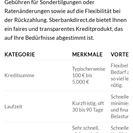
Gebühren für Sondertilgungen oder
Ratenänderungen sowie auf die Flexibilität bei
der Rückzahlung. Sberbankdirect.de bietet Ihnen
ein faires und transparentes Kreditprodukt, das
auf Ihre Bedürfnisse abgestimmt ist.
KATEGORIE
MERKMALE
VORTEIL
Flexibel a
Typischerweise
Bedarf an
Kreditsumme
100 € bis
so viel lei
5.000 €
nötig.
Schnelle 
Kurzfristig, oft
minimiert
Laufzeit
30 bis 90 Tage
und finanz
Belastung
Sehr schnell,
Schnelle