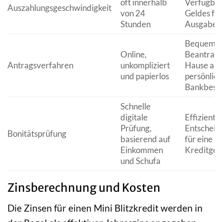
oft innerhalb
Verfügbar
Auszahlungsgeschwindigkeit
von 24
Geldes fü
Stunden
Ausgaben
Bequeme
Online,
Beantragu
Antragsverfahren
unkompliziert
Hause aus
und papierlos
persönlic
Bankbesu
Schnelle
digitale
Effiziente
Prüfung,
Entscheid
Bonitätsprüfung
basierend auf
für eine r
Einkommen
Kreditge
und Schufa
Zinsberechnung und Kosten
Die Zinsen für einen Mini Blitzkredit werden in