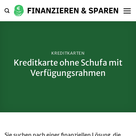
Zum
Inhalt
springen
KREDITKARTEN
Kreditkarte ohne Schufa mit
Verfügungsrahmen
Sie suchen nach einer finanziellen Lösung, die