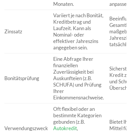
Monaten.
anpassen.
Variiert je nach Bonität,
Beeinfluss
Kreditbetrag und
Gesamtkos
Laufzeit. Kann als
Zinssatz
maßgeblic
Nominal- oder
Jahreszins
effektiver Jahreszins
tatsächlic
angegeben sein.
Eine Abfrage Ihrer
finanziellen
Sicherstel
Zuverlässigkeit bei
Kredit zu
Bonitätsprüfung
Auskunfteien (z.B.
und Schut
SCHUFA) und Prüfung
Überschu
Ihrer
Einkommensnachweise.
Oft flexibel oder an
bestimmte Kategorien
gebunden (z.B.
Bietet Ihn
Verwendungszweck
Autokredit
,
Mittel für