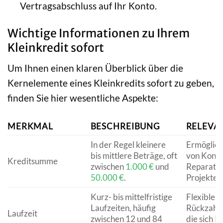
Vertragsabschluss auf Ihr Konto.
Wichtige Informationen zu Ihrem
Kleinkredit sofort
Um Ihnen einen klaren Überblick über die
Kernelemente eines Kleinkredits sofort zu geben,
finden Sie hier wesentliche Aspekte:
MERKMAL
BESCHREIBUNG
RELEVAN
In der Regel kleinere
Ermöglich
bis mittlere Beträge, oft
von Kons
Kreditsumme
zwischen
1.000 €
und
Reparatur
50.000 €
.
Projekten
Kurz- bis mittelfristige
Flexible
Laufzeiten, häufig
Rückzahlu
Laufzeit
zwischen 12 und 84
die sich 