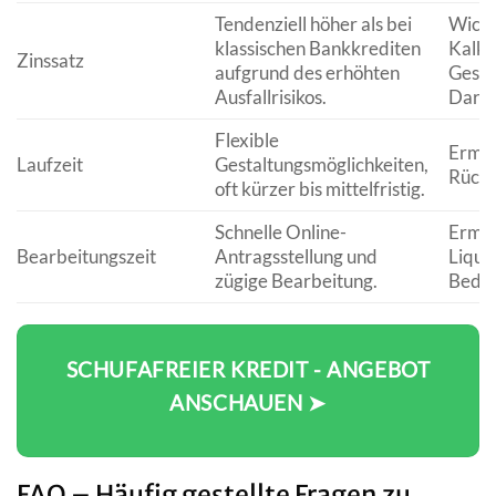
Tendenziell höher als bei
Wichti
klassischen Bankkrediten
Kalku
Zinssatz
aufgrund des erhöhten
Gesam
Ausfallrisikos.
Darle
Flexible
Ermög
Laufzeit
Gestaltungsmöglichkeiten,
Rückz
oft kürzer bis mittelfristig.
Schnelle Online-
Ermög
Bearbeitungszeit
Antragsstellung und
Liquid
zügige Bearbeitung.
Bedarf
SCHUFAFREIER KREDIT - ANGEBOT
ANSCHAUEN ➤
FAQ – Häufig gestellte Fragen zu