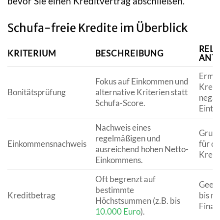
bevor Sie einen Kreditvertrag abschließen.
Schufa-freie Kredite im Überblick
REL
KRITERIUM
BESCHREIBUNG
ANT
Ermög
Fokus auf Einkommen und
Kredi
Bonitätsprüfung
alternative Kriterien statt
negat
Schufa-Score.
Eintr
Nachweis eines
Grund
regelmäßigen und
Einkommensnachweis
für di
ausreichend hohen Netto-
Kredi
Einkommens.
Oft begrenzt auf
Geeig
bestimmte
Kreditbetrag
bis mi
Höchstsummen (z.B. bis
Finan
10.000 Euro
).