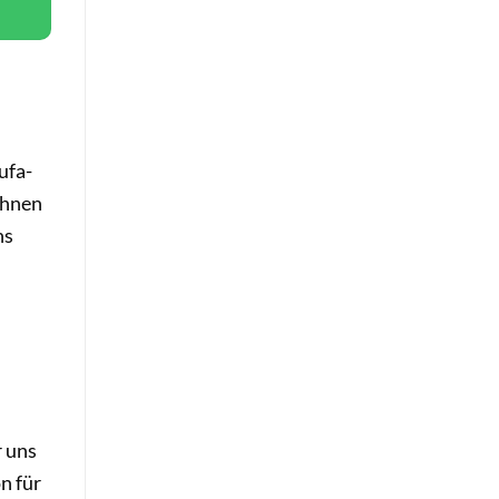
ufa-
Ihnen
ns
r uns
n für