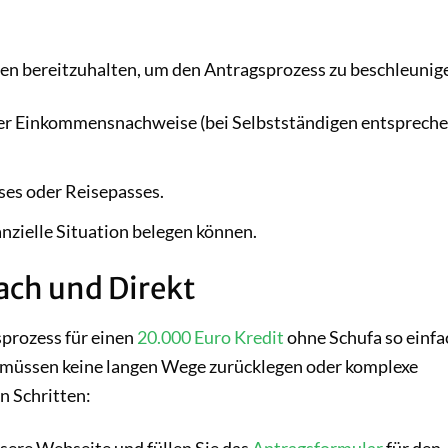
gen bereitzuhalten, um den Antragsprozess zu beschleunig
der Einkommensnachweise (bei Selbstständigen entsprech
ses oder Reisepasses.
anzielle Situation belegen können.
ach und Direkt
sprozess für einen
20.000 Euro Kredit
ohne Schufa so einfa
e müssen keine langen Wege zurücklegen oder komplexe
n Schritten:
sere Webseite und füllen Sie das
Antragsformular
für den