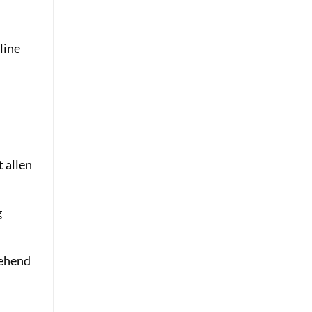
line
 allen
g
gehend