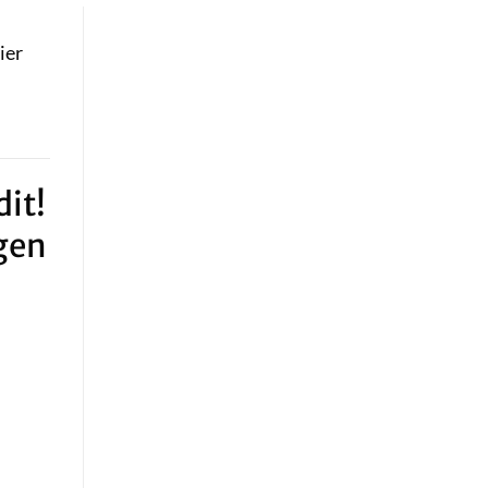
ier
it!
gen