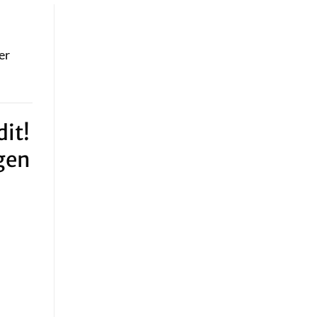
er
it!
gen