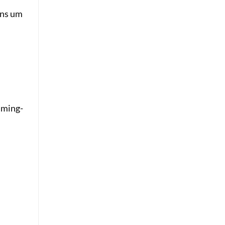
uns um
aming-