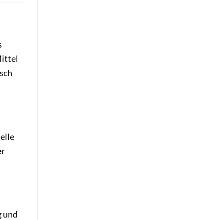
s
ittel
nsch
elle
er
g und