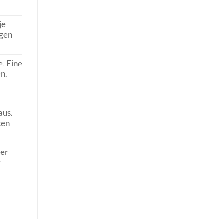
je
igen
. Eine
n.
aus.
ten
der
r