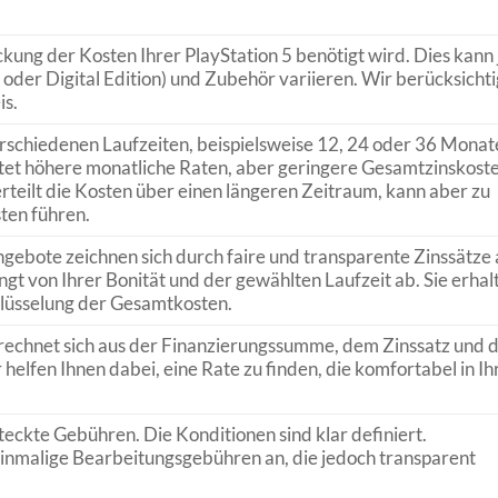
kung der Kosten Ihrer PlayStation 5 benötigt wird. Dies kann 
oder Digital Edition) und Zubehör variieren. Wir berücksicht
is.
rschiedenen Laufzeiten, beispielsweise 12, 24 oder 36 Monate
tet höhere monatliche Raten, aber geringere Gesamtzinskoste
erteilt die Kosten über einen längeren Zeitraum, kann aber zu
ten führen.
gebote zeichnen sich durch faire und transparente Zinssätze 
gt von Ihrer Bonität und der gewählten Laufzeit ab. Sie erhal
hlüsselung der Gesamtkosten.
rechnet sich aus der Finanzierungssumme, dem Zinssatz und 
helfen Ihnen dabei, eine Rate zu finden, die komfortabel in Ih
teckte Gebühren. Die Konditionen sind klar definiert.
einmalige Bearbeitungsgebühren an, die jedoch transparent