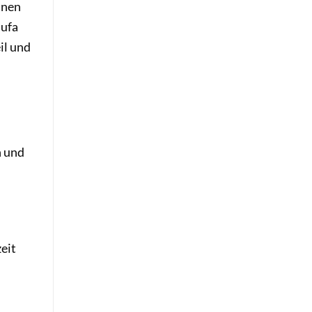
hnen
hufa
il und
n und
eit