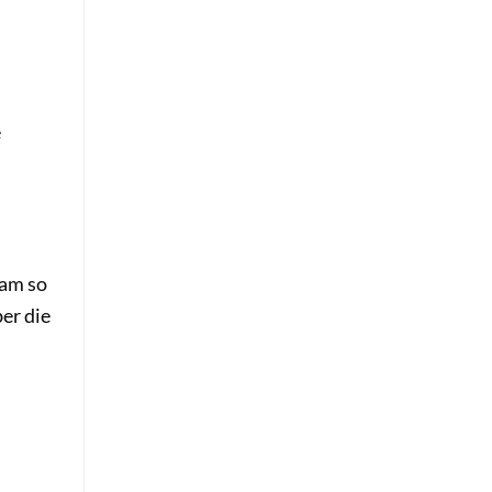
e
sam so
ber die