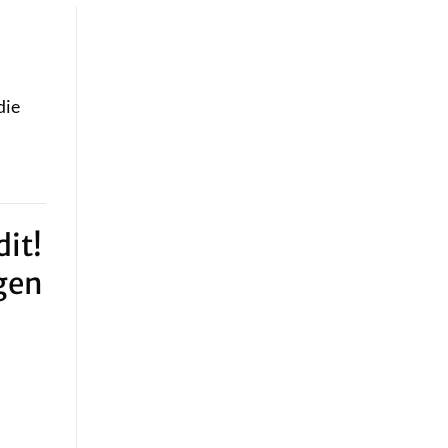
die
it!
gen