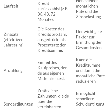
Höhe deiner
Kredit
Laufzeit
monatlichen
zurückzahlst (z.B.
Rate und die
36, 48, 72
Zinsbelastung.
Monate).
Die Kosten des
Der wichtigste
Zinssatz
Kredits pro Jahr,
Faktor zur
(effektiver
ausgedrückt als
Ermittlung der
Jahreszins)
Prozentsatz der
Gesamtkosten.
Kreditsumme.
Kann die
Ein Teil des
Kreditsumme
Kaufpreises, den
Anzahlung
und damit die
du aus eigenen
monatliche Rate
Mitteln leistest.
reduzieren.
Zusätzliche
Ermöglicht
Zahlungen, die du
schnellere
über die
Sondertilgungen
Schuldentilgung
vereinbarten