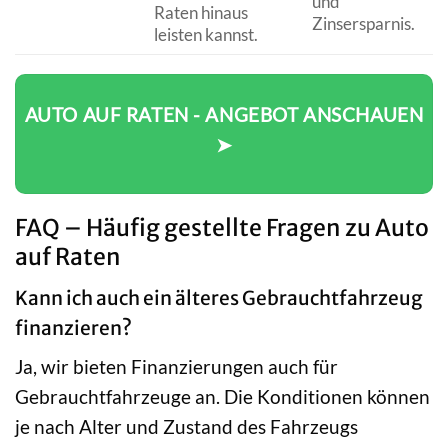
und
Raten hinaus
Zinsersparnis.
leisten kannst.
AUTO AUF RATEN - ANGEBOT ANSCHAUEN
➤
FAQ – Häufig gestellte Fragen zu Auto
auf Raten
Kann ich auch ein älteres Gebrauchtfahrzeug
finanzieren?
Ja, wir bieten Finanzierungen auch für
Gebrauchtfahrzeuge an. Die Konditionen können
je nach Alter und Zustand des Fahrzeugs