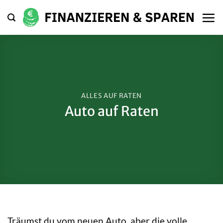
Zum
Inhalt
springen
ALLES AUF RATEN
Auto auf Raten
Träumst du vom neuen Auto, aber die volle