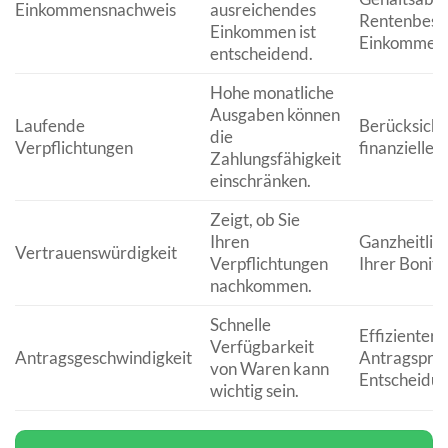
Einkommensnachweis
ausreichendes
Rentenbesc
Einkommen ist
Einkommens
entscheidend.
Hohe monatliche
Ausgaben können
Laufende
Berücksicht
die
Verpflichtungen
finanzielle
Zahlungsfähigkeit
einschränken.
Zeigt, ob Sie
Ihren
Ganzheitlic
Vertrauenswürdigkeit
Verpflichtungen
Ihrer Bonitä
nachkommen.
Schnelle
Effizienter 
Verfügbarkeit
Antragsgeschwindigkeit
Antragsproz
von Waren kann
Entscheidun
wichtig sein.