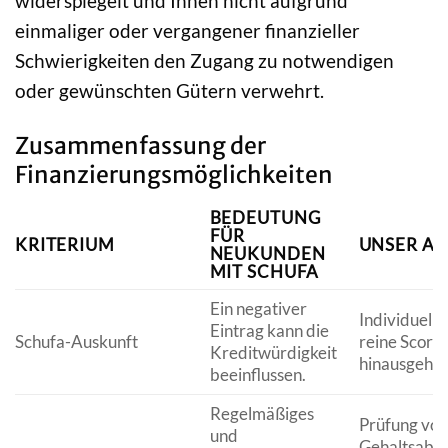
widerspiegelt und Ihnen nicht aufgrund
einmaliger oder vergangener finanzieller
Schwierigkeiten den Zugang zu notwendigen
oder gewünschten Gütern verwehrt.
Zusammenfassung der
Finanzierungsmöglichkeiten
BEDEUTUNG
FÜR
KRITERIUM
UNSER A
NEUKUNDEN
MIT SCHUFA
Ein negativer
Individuelle
Eintrag kann die
Schufa-Auskunft
reine Score
Kreditwürdigkeit
hinausgeht.
beeinflussen.
Regelmäßiges
Prüfung von
und
Gehaltsabr