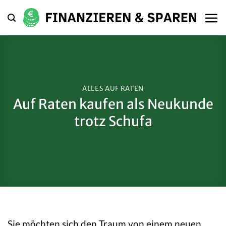
Zum
Inhalt
springen
ALLES AUF RATEN
Auf Raten kaufen als Neukunde
trotz Schufa
Sie möchten sich den Traum von einem neuen