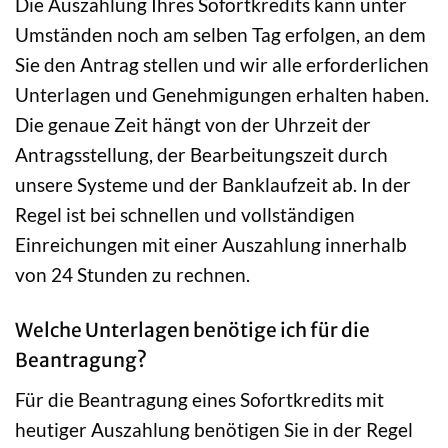
Die Auszahlung Ihres Sofortkredits kann unter
Umständen noch am selben Tag erfolgen, an dem
Sie den Antrag stellen und wir alle erforderlichen
Unterlagen und Genehmigungen erhalten haben.
Die genaue Zeit hängt von der Uhrzeit der
Antragsstellung, der Bearbeitungszeit durch
unsere Systeme und der Banklaufzeit ab. In der
Regel ist bei schnellen und vollständigen
Einreichungen mit einer Auszahlung innerhalb
von 24 Stunden zu rechnen.
Welche Unterlagen benötige ich für die
Beantragung?
Für die Beantragung eines Sofortkredits mit
heutiger Auszahlung benötigen Sie in der Regel