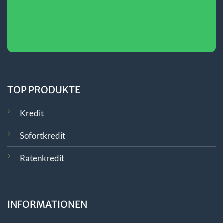
TOP PRODUKTE
Kredit
Sofortkredit
Ratenkredit
INFORMATIONEN