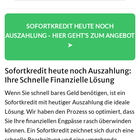
SOFORTKREDIT HEUTE NOCH
AUSZAHLUNG - HIER GEHT’S ZUM ANGEBOT
➤
Sofortkredit heute noch Auszahlung:
Ihre Schnelle Finanzielle Lösung
Wenn Sie schnell bares Geld benötigen, ist ein
Sofortkredit mit heutiger Auszahlung die ideale
Lösung. Wir haben den Prozess so optimiert, dass
Sie Ihre finanziellen Engpässe rasch überwinden
können. Ein Sofortkredit zeichnet sich durch eine
schnelle Bearbeitung und eine umgehende