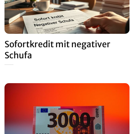
Sofortkredit mit negativer
Schufa