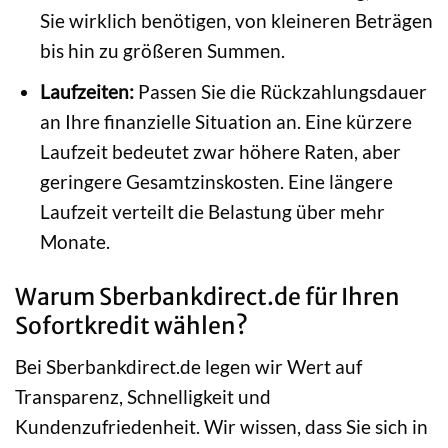
Sie wirklich benötigen, von kleineren Beträgen
bis hin zu größeren Summen.
Laufzeiten:
Passen Sie die Rückzahlungsdauer
an Ihre finanzielle Situation an. Eine kürzere
Laufzeit bedeutet zwar höhere Raten, aber
geringere Gesamtzinskosten. Eine längere
Laufzeit verteilt die Belastung über mehr
Monate.
Warum Sberbankdirect.de für Ihren
Sofortkredit wählen?
Bei Sberbankdirect.de legen wir Wert auf
Transparenz, Schnelligkeit und
Kundenzufriedenheit. Wir wissen, dass Sie sich in