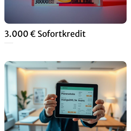
3.000 € Sofortkredit