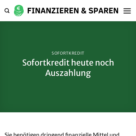
Zum
Inhalt
springen
SOFORTKREDIT
Sofortkredit heute noch
Auszahlung
Sie benötigen dringend finanzielle Mittel und