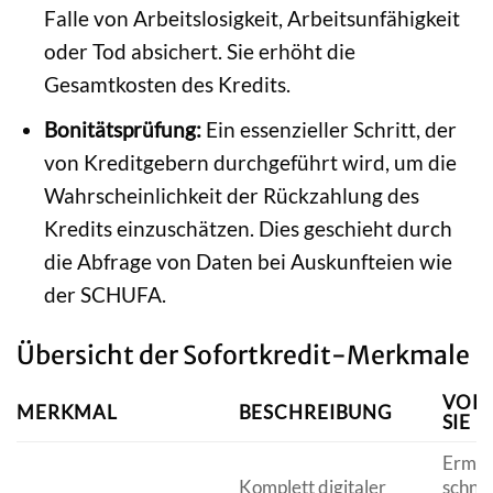
Falle von Arbeitslosigkeit, Arbeitsunfähigkeit
oder Tod absichert. Sie erhöht die
Gesamtkosten des Kredits.
Bonitätsprüfung:
Ein essenzieller Schritt, der
von Kreditgebern durchgeführt wird, um die
Wahrscheinlichkeit der Rückzahlung des
Kredits einzuschätzen. Dies geschieht durch
die Abfrage von Daten bei Auskunfteien wie
der SCHUFA.
Übersicht der Sofortkredit-Merkmale
VORT
MERKMAL
BESCHREIBUNG
SIE
Ermögl
Komplett digitaler
schnel