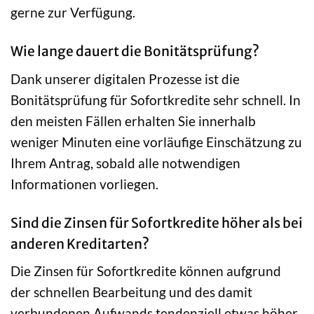
gerne zur Verfügung.
Wie lange dauert die Bonitätsprüfung?
Dank unserer digitalen Prozesse ist die
Bonitätsprüfung für Sofortkredite sehr schnell. In
den meisten Fällen erhalten Sie innerhalb
weniger Minuten eine vorläufige Einschätzung zu
Ihrem Antrag, sobald alle notwendigen
Informationen vorliegen.
Sind die Zinsen für Sofortkredite höher als bei
anderen Kreditarten?
Die Zinsen für Sofortkredite können aufgrund
der schnellen Bearbeitung und des damit
verbundenen Aufwands tendenziell etwas höher