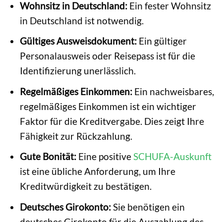
Wohnsitz in Deutschland:
Ein fester Wohnsitz
in Deutschland ist notwendig.
Gültiges Ausweisdokument:
Ein gültiger
Personalausweis oder Reisepass ist für die
Identifizierung unerlässlich.
Regelmäßiges Einkommen:
Ein nachweisbares,
regelmäßiges Einkommen ist ein wichtiger
Faktor für die Kreditvergabe. Dies zeigt Ihre
Fähigkeit zur Rückzahlung.
Gute Bonität:
Eine positive
SCHUFA-Auskunft
ist eine übliche Anforderung, um Ihre
Kreditwürdigkeit zu bestätigen.
Deutsches Girokonto:
Sie benötigen ein
deutsches Girokonto für die Auszahlung des