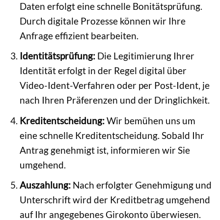
Daten erfolgt eine schnelle Bonitätsprüfung.
Durch digitale Prozesse können wir Ihre
Anfrage effizient bearbeiten.
Identitätsprüfung:
Die Legitimierung Ihrer
Identität erfolgt in der Regel digital über
Video-Ident-Verfahren oder per Post-Ident, je
nach Ihren Präferenzen und der Dringlichkeit.
Kreditentscheidung:
Wir bemühen uns um
eine schnelle Kreditentscheidung. Sobald Ihr
Antrag genehmigt ist, informieren wir Sie
umgehend.
Auszahlung:
Nach erfolgter Genehmigung und
Unterschrift wird der Kreditbetrag umgehend
auf Ihr angegebenes Girokonto überwiesen.