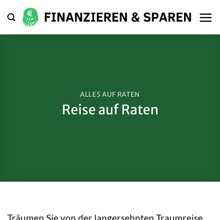
Zum
Inhalt
springen
ALLES AUF RATEN
Reise auf Raten
Träumen Sie von der langersehnten Traumreise,