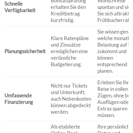
Bonitätsprüfung
Wunschreise
Schnelle
erhalten Sie den
spontan und sic
Verfügbarkeit
Kreditbetrag
Sie sich attrakti
kurzfristig.
Frühbucherraba
Sie wissen genau
Klare Ratenpläne
welche monatlic
und Zinssätze
Belastung auf Si
Planungssicherheit
ermöglichen eine
zukommt und
verlässliche
können
Budgetierung.
entsprechend
planen.
Erleben Sie Ihre
Nicht nur Tickets
Reise in vollen
und Unterkunft,
Umfassende
Zügen, ohne bei
auch Nebenkosten
Finanzierung
Ausflügen oder
können abgedeckt
Extras sparen z
werden.
müssen.
Als etablierte
Ihre persönliche