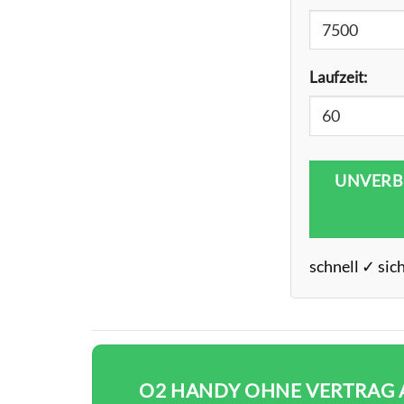
Laufzeit:
UNVERB
schnell ✓ sic
O2 HANDY OHNE VERTRAG A