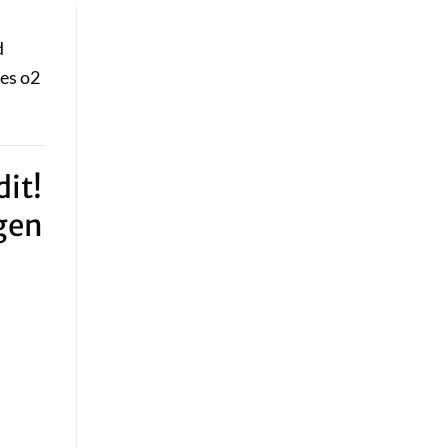
d
ues o2
it!
gen