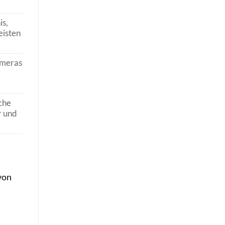
is,
eisten
ameras
che
r und
von