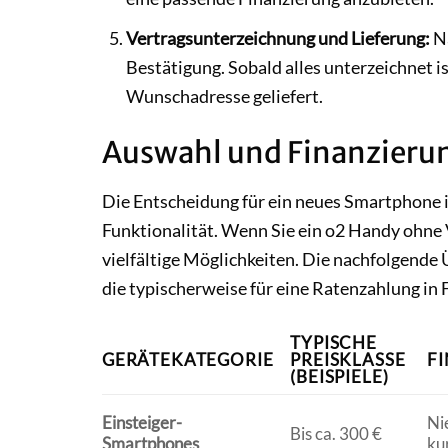
Vertragsunterzeichnung und Lieferung:
Na
Bestätigung. Sobald alles unterzeichnet i
Wunschadresse geliefert.
Auswahl und Finanzieru
Die Entscheidung für ein neues Smartphone i
Funktionalität. Wenn Sie ein o2 Handy ohne 
vielfältige Möglichkeiten. Die nachfolgende 
die typischerweise für eine Ratenzahlung in
TYPISCHE
GERÄTEKATEGORIE
PREISKLASSE
F
(BEISPIELE)
Einsteiger-
Ni
Bis ca. 300 €
Smartphones
ku