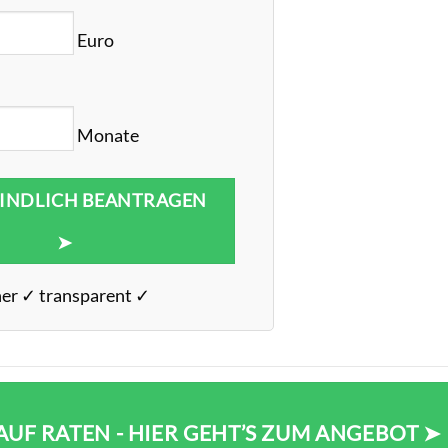
Euro
Monate
INDLICH BEANTRAGEN
➤
her ✓ transparent ✓
UF RATEN - HIER GEHT’S ZUM ANGEBOT ➤