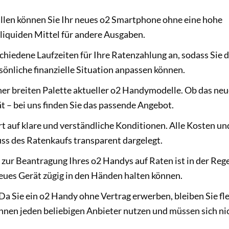
ällen können Sie Ihr neues o2 Smartphone ohne eine hohe
 liquiden Mittel für andere Ausgaben.
chiedene Laufzeiten für Ihre Ratenzahlung an, sodass Sie d
sönliche finanzielle Situation anpassen können.
ner breiten Palette aktueller o2 Handymodelle. Ob das neu
ät – bei uns finden Sie das passende Angebot.
 auf klare und verständliche Konditionen. Alle Kosten un
ss des Ratenkaufs transparent dargelegt.
zur Beantragung Ihres o2 Handys auf Raten ist in der Reg
neues Gerät zügig in den Händen halten können.
Da Sie ein o2 Handy ohne Vertrag erwerben, bleiben Sie fle
önnen jeden beliebigen Anbieter nutzen und müssen sich ni