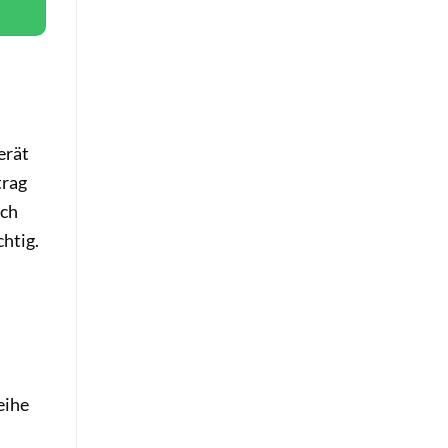
erät
trag
ich
chtig.
eihe