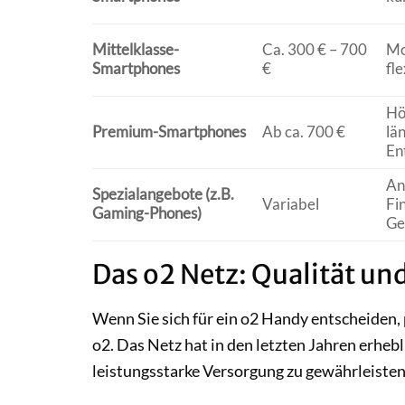
Mittelklasse-
Ca. 300 € – 700
Mo
Smartphones
€
fl
Hö
Premium-Smartphones
Ab ca. 700 €
lä
En
An
Spezialangebote (z.B.
Variabel
Fi
Gaming-Phones)
Ge
Das o2 Netz: Qualität un
Wenn Sie sich für ein o2 Handy entscheiden, 
o2. Das Netz hat in den letzten Jahren erheb
leistungsstarke Versorgung zu gewährleisten.