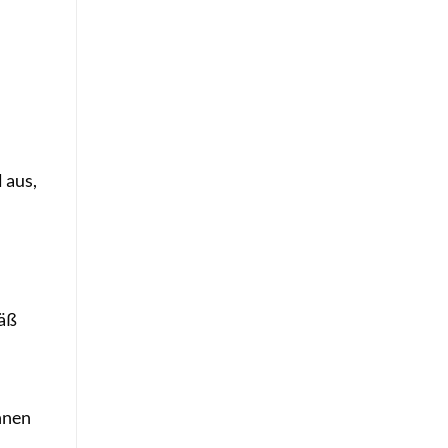
 aus,
äß
hnen