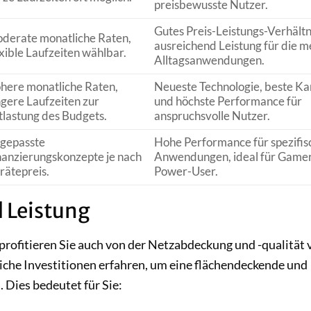
preisbewusste Nutzer.
Gutes Preis-Leistungs-Verhältn
derate monatliche Raten,
ausreichend Leistung für die m
exible Laufzeiten wählbar.
Alltagsanwendungen.
here monatliche Raten,
Neueste Technologie, beste K
ngere Laufzeiten zur
und höchste Performance für
tlastung des Budgets.
anspruchsvolle Nutzer.
gepasste
Hohe Performance für spezifis
nanzierungskonzepte je nach
Anwendungen, ideal für Game
rätepreis.
Power-User.
d Leistung
profitieren Sie auch von der Netzabdeckung und -qualität 
liche Investitionen erfahren, um eine flächendeckende und
 Dies bedeutet für Sie: