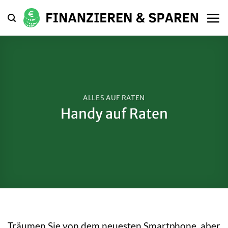
Zum
Inhalt
springen
ALLES AUF RATEN
Handy auf Raten
Träumen Sie von dem neuesten Smartphone, aber