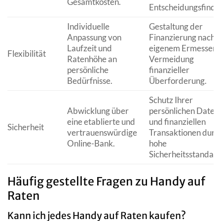
Gesamtkosten.
Entscheidungsfindu
Individuelle
Gestaltung der
Anpassung von
Finanzierung nach
Laufzeit und
eigenem Ermessen,
Flexibilität
Ratenhöhe an
Vermeidung
persönliche
finanzieller
Bedürfnisse.
Überforderung.
Schutz Ihrer
Abwicklung über
persönlichen Daten
eine etablierte und
und finanziellen
Sicherheit
vertrauenswürdige
Transaktionen durc
Online-Bank.
hohe
Sicherheitsstandard
Häufig gestellte Fragen zu Handy auf
Raten
Kann ich jedes Handy auf Raten kaufen?