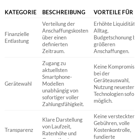
KATEGORIE
BESCHREIBUNG
VORTEILE FÜR S
Verteilung der
Erhöhte Liquidität 
Anschaffungskosten
Alltag,
Finanzielle
über einen
Budgetschonung be
Entlastung
definierten
größeren
Zeitraum.
Anschaffungen.
Zugang zu
Keine Kompromiss
aktuellsten
bei der
Smartphone-
Geräteauswahl,
Gerätewahl
Modellen
Nutzung neuester
unabhängig von
Technologien sofort
sofortiger voller
möglich.
Zahlungsfähigkeit.
Keine versteckten
Klare Darstellung
Gebühren, volle
von Laufzeit,
Transparenz
Kostenkontrolle,
Ratenhöhe und
fundierte