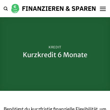
Zum
Inhalt
springen
KREDIT
Kurzkredit 6 Monate
Benötigst du kurzfristig finanzielle Flexibilität, um