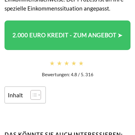
spezielle Einkommenssituation angepasst.
2.000 EURO KREDIT - ZUM ANGEBOT ➤
★★★★★
★★★★★
Bewertungen: 4.8 / 5. 316
Inhalt
DAS KÖNNTE SIE AUCH INTERESSIEREN: